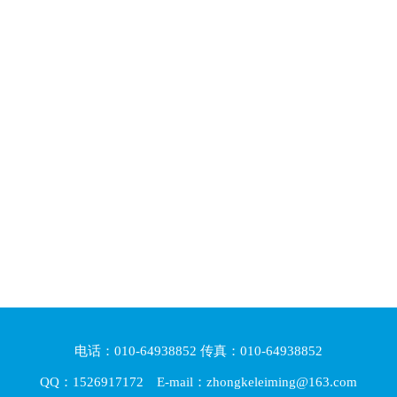
电话：010-64938852 传真：010-64938852
QQ：1526917172 E-mail：zhongkeleiming@163.com