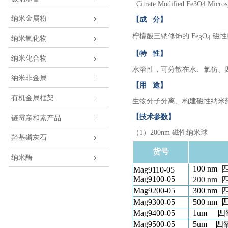
Citrate Modified Fe3O4 Micros
纳米金属粉
【成
分】
柠檬酸三钠修饰的
Fe
O
磁性
纳米氧化物
3
4
【特
性】
纳米化合物
水溶性，可分散在水、氯仿、
纳米非金属
【用
途】
有机金属框架
生物分子分离、构建磁性纳米
【技术参数】
链霉亲和素产品
（
1
）
200nm
磁性纳米球
羟基磷灰石
货号
纳米酶
100 nm
Mag9110-05
Mag9100-05
200 nm
Mag9200-05
300 nm
Mag9300-05
500 nm
Mag9400-05
1um
四
Mag9500-05
5um
四